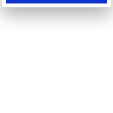
Spróbuj też
40
40
MIN
MIN
WEGE BURGERY Z PASTĄ
Z CIECIERZYCĄ Z PIEPRZEM
I CZARNUSZKĄ Z KOLESŁAWEM
Z KALAREPKI I JABŁEK