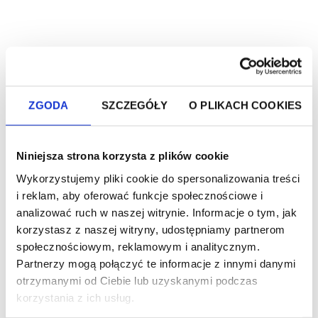
Chrupiące krokiety
filo z ciecierzycą i
łososiem (z zupą
krem)
składniki:
ZGODA
SZCZEGÓŁY
O PLIKACH COOKIES
Składniki zupy:
• 200 g pietruszki
Niniejsza strona korzysta z plików cookie
• 200 g selera
• 1 ziemniak
Wykorzystujemy pliki cookie do spersonalizowania treści
• 3 cebule
• 500 ml napoju roślinnego
i reklam, aby oferować funkcje społecznościowe i
• 1000 ml bulionu
analizować ruch w naszej witrynie. Informacje o tym, jak
• przyprawy
•100 g pasty warzywnej Wawrzyniec z
korzystasz z naszej witryny, udostępniamy partnerom
grillowną cukinią i curry
społecznościowym, reklamowym i analitycznym.
Partnerzy mogą połączyć te informacje z innymi danymi
Składniki krokietów:
•1 opakowanie ciasta filo
otrzymanymi od Ciebie lub uzyskanymi podczas
•250 g pasty Wawrzyniec hummus z
korzystania z ich usług.
pestkami dyni i słonecznika
•200 g wędzonego łososia