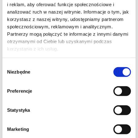
i reklam, aby oferować funkcje społecznościowe i
• kmin rzymski, sól, pieprz – do doprawienia
analizować ruch w naszej witrynie. Informacje o tym, jak
sposób przyrządzenia:
korzystasz z naszej witryny, udostępniamy partnerom
społecznościowym, reklamowym i analitycznym.
KROK 1:
Partnerzy mogą połączyć te informacje z innymi danymi
Czosnek i szalotkę kroimy – czosnek drobno
otrzymanymi od Ciebie lub uzyskanymi podczas
bardzo, a szalotkę w piórka. Smażymy na
oleju zaczynając od szalotki, aż się zeszkli,
korzystania z ich usług.
następnie dodajemy czosnek i chwilę
podsmażamy.
Wybór
KROK 2:
Niezbędne
zgody
Do podsmażonej cebuli z czosnkiem
dodajemy pastę curry, chwilę później
pokrojone w kostkę bataty, czosnek i dynię.
Preferencje
Cały czas smażymy na sporym ogniu, aby
warzywa się skarmelizowały.
Statystyka
KROK 3:
Następnie dodajemy pastę Wawrzyniec
Grillowany bakłażan. Całość zalewamy
Marketing
bulionem i mlekiem kokosowym, dodajemy
startą skórkę z jednej limonki. Wszystko