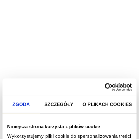
Curry z pastą Wawrzyniec
grillowany bakłażan,
batatami, dynią
i krewetkami ze świeżą
kolendrą
składniki:
• 1 słoik pasty Wawrzyniec grillowany
bakłażan
• 4 ząbki czosnku
• 6 szalotek
• 80 ml oleju rzepakowego
• 100 g batatów
• 100 g dyni piżmowej
ZGODA
SZCZEGÓŁY
O PLIKACH COOKIES
• 12 krewetek 16/20
• pół pęczka kolendry
• skórka z jednej limonki
Niniejsza strona korzysta z plików cookie
• 400 ml mleka kokosowego
• 600 ml bulionu warzywnego
Wykorzystujemy pliki cookie do spersonalizowania treści
• 15 g zielonej pasty curry