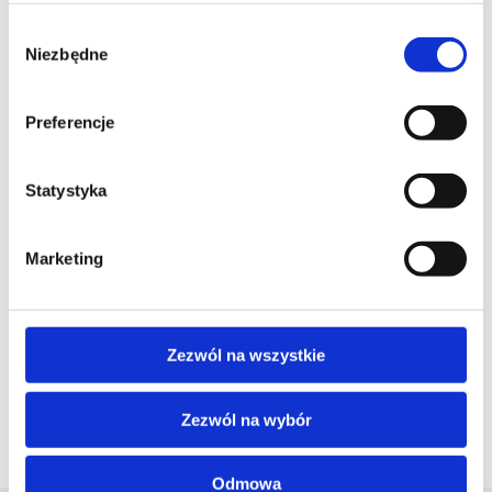
sposób przyrządzenia:
Wybór
KROK 1 – Ciasto:
Niezbędne
zgody
W misce połącz mąkę pszenną, mleko, wodę,
jajka, pastę warzywną Wawrzyniec ze słodką
cebulką i suszonymi pomidorami oraz
Preferencje
szczyptę soli. Miksuj, aż uzyskasz gładkie
ciasto bez grudek. Olej rzepakowy rozgrzej
na patelni. Smaż cienkie naleśniki z obu
Statystyka
stron, aż będą złociste.
KROK 2 – Farsz:
Marketing
Podsmaż cebulę z czosnkiem, dodaj szpinak,
odparuj, dopraw i wymieszaj z fetą.
KROK 3:
Zezwól na wszystkie
Nadziej naleśniki farszem z pastą
Wawrzyniec i zwiń.
Zezwól na wybór
KROK 4:
Obsmaż na złoto.
Odmowa