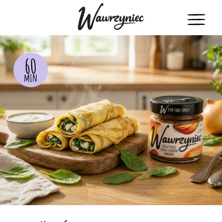
60
min