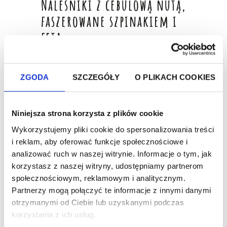
Naleśniki z cebulową nutą,
faszerowane szpinakiem i
fetą
składniki:
ZGODA
SZCZEGÓŁY
O PLIKACH COOKIES
Składniki ciasta:
• 300 g mąki
• 300 ml mleka
• 300 ml wody
• 2 jajka
Niniejsza strona korzysta z plików cookie
• 100 g pasty Wawrzyniec ze słodką cebulką i
suszonymi pomidorami
Wykorzystujemy pliki cookie do spersonalizowania treści
• 90 g oleju
i reklam, aby oferować funkcje społecznościowe i
• sól
analizować ruch w naszej witrynie. Informacje o tym, jak
Składniki farszu:
korzystasz z naszej witryny, udostępniamy partnerom
• 500 g szpinaku
społecznościowym, reklamowym i analitycznym.
• 100 g cebuli
• 20 g czosnku
Partnerzy mogą połączyć te informacje z innymi danymi
• 200 g fety
otrzymanymi od Ciebie lub uzyskanymi podczas
• 30 g oleju
• sól, pieprz
korzystania z ich usług.